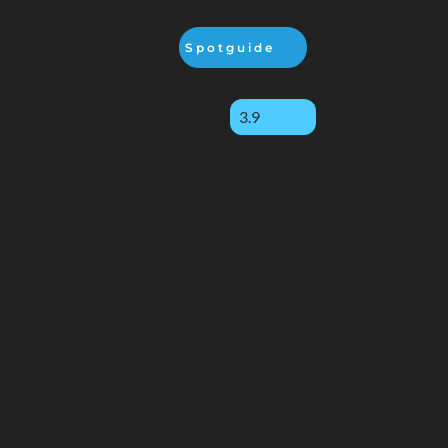
Spotguide
3.9