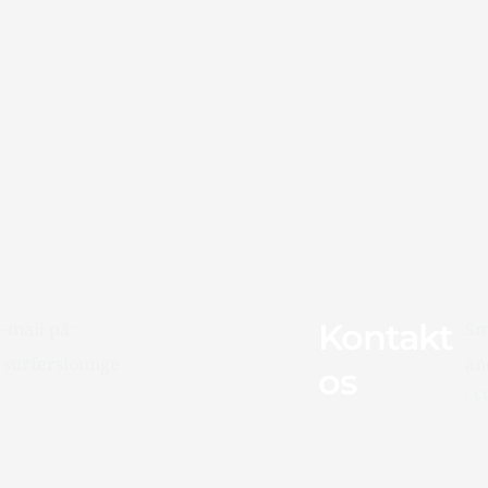
Kontakt
-mail på:
Sm
 surferslounge
an
os
. 