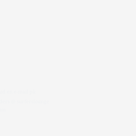
id en e-mail på:
ders @ surferslounge
com