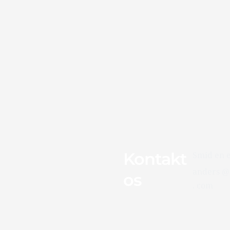
Kontakt
Smid en e
anders @
os
. com