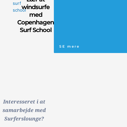
windsurfe
med
Copenhagen
Surf School
SE mere
Interesseret i at
samarbejde med
Surferslounge?