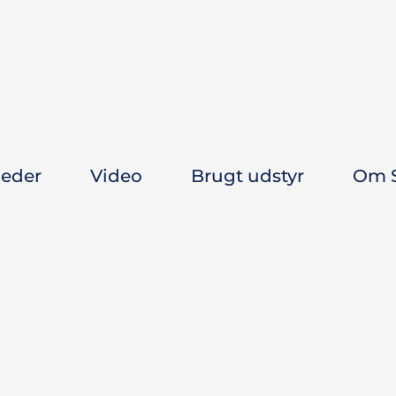
leder
Video
Brugt udstyr
Om S