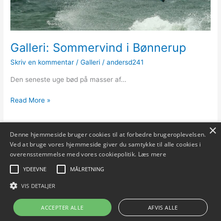
Galleri: Sommervind i Bønnerup
Skriv en kommentar
/
Galleri
/
andersd241
Den seneste uge bød på masser af…
Galleri:
Read More »
Sommervind
i
×
Bønnerup
Denne hjemmeside bruger cookies til at forbedre brugeroplevelsen.
Ved at bruge vores hjemmeside giver du samtykke til alle cookies i
overensstemmelse med vores cookiepolitik.
Læs mere
YDEEVNE
MÅLRETNING
VIS DETALJER
Copyright © 2026 Surferslounge.dk | Powered by
Astra WordPress
Tema
ACCEPTER ALLE
AFVIS ALLE