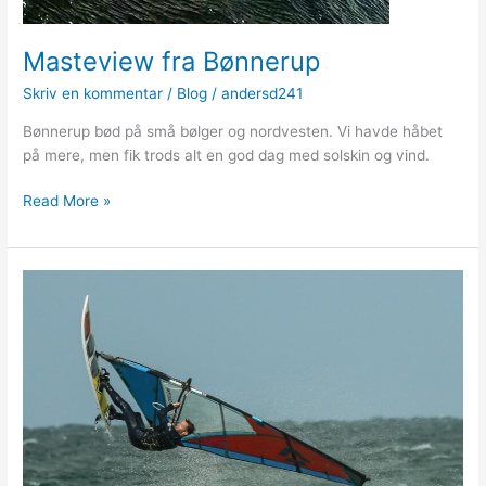
Masteview fra Bønnerup
Skriv en kommentar
/
Blog
/
andersd241
Bønnerup bød på små bølger og nordvesten. Vi havde håbet
på mere, men fik trods alt en god dag med solskin og vind.
Masteview
Read More »
fra
Bønnerup