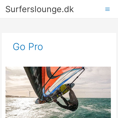
Gå
Surferslounge.dk
til
indholdet
Go Pro