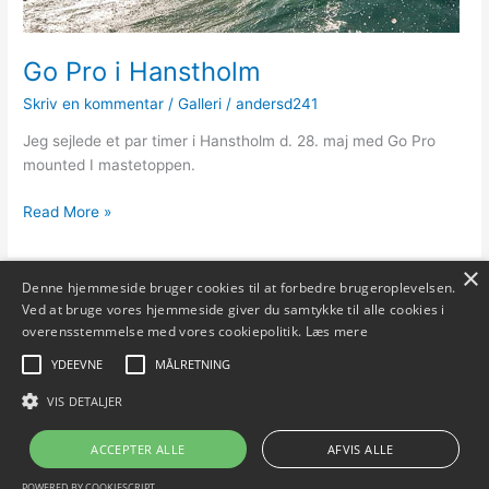
Go Pro i Hanstholm
Skriv en kommentar
/
Galleri
/
andersd241
Jeg sejlede et par timer i Hanstholm d. 28. maj med Go Pro
mounted I mastetoppen.
Go
Read More »
Pro
i
×
Hanstholm
Denne hjemmeside bruger cookies til at forbedre brugeroplevelsen.
Ved at bruge vores hjemmeside giver du samtykke til alle cookies i
overensstemmelse med vores cookiepolitik.
Læs mere
YDEEVNE
MÅLRETNING
VIS DETALJER
Copyright © 2026 Surferslounge.dk | Powered by
Astra WordPress
Tema
ACCEPTER ALLE
AFVIS ALLE
POWERED BY COOKIESCRIPT