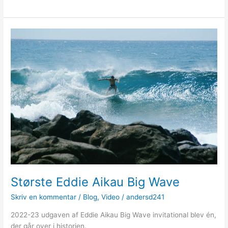
og
havgus
i
Klitmøller
Største Eddie Aikau Big Wave
Skriv en kommentar
/
Blog
,
Video
/
andersd241
2022-23 udgaven af Eddie Aikau Big Wave invitational blev én,
der går over i historien.