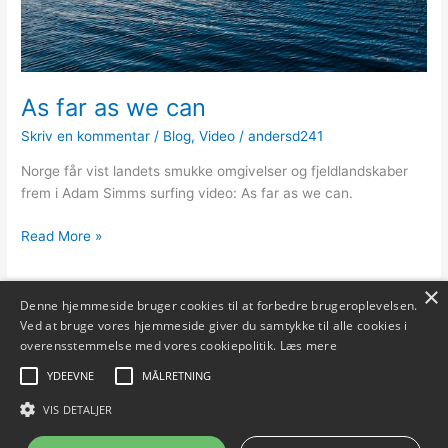
As far as we can
Skriv en kommentar
/
Blog
,
Video
/
andersd241
Norge får vist landets smukke omgivelser og fjeldlandskaber
frem i Adam Simms surfing video: As far as we can.
As
Read More »
far
as
×
we
Denne hjemmeside bruger cookies til at forbedre brugeroplevelsen.
can
Ved at bruge vores hjemmeside giver du samtykke til alle cookies i
overensstemmelse med vores cookiepolitik.
Læs mere
YDEEVNE
MÅLRETNING
VIS DETALJER
Copyright © 2026 Surferslounge.dk | Powered by
Astra WordPress
Tema