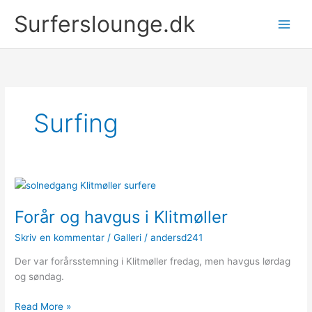
Gå
Surferslounge.dk
til
indholdet
Surfing
Forår og havgus i Klitmøller
Skriv en kommentar
/
Galleri
/
andersd241
Der var forårsstemning i Klitmøller fredag, men havgus lørdag
og søndag.
Forår
Read More »