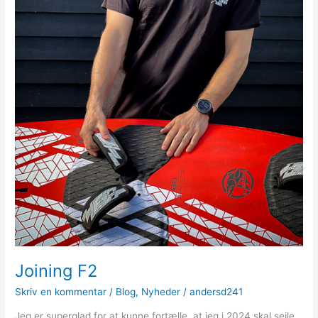
Joining F2
Skriv en kommentar
/
Blog
,
Nyheder
/
andersd241
Jeg er superglad for at kunne fortælle, at jeg i 2024 skal sejle