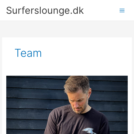
Gå
Surferslounge.dk
til
indholdet
Team