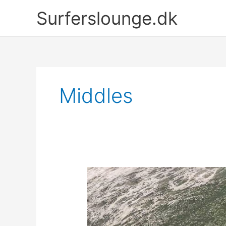
Gå
Surferslounge.dk
til
indholdet
Middles