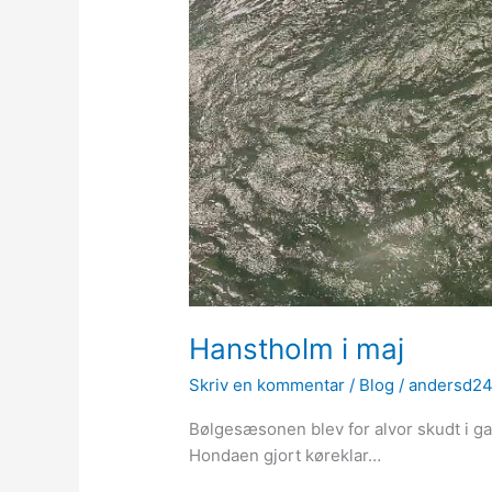
Hanstholm i maj
Skriv en kommentar
/
Blog
/
andersd24
Bølgesæsonen blev for alvor skudt i g
Hondaen gjort køreklar…