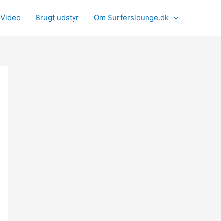
Video
Brugt udstyr
Om Surferslounge.dk