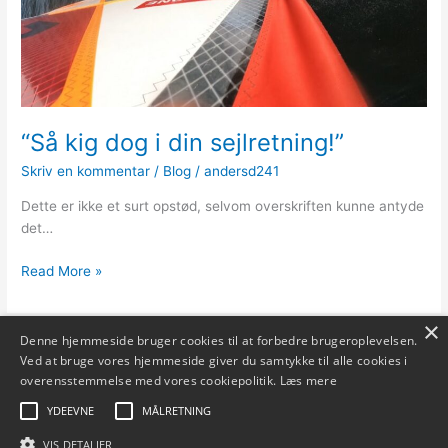
“Så kig dog i din sejlretning!”
Skriv en kommentar
/
Blog
/
andersd241
Dette er ikke et surt opstød, selvom overskriften kunne antyde
det…
“Så
Read More »
kig
dog
×
i
Denne hjemmeside bruger cookies til at forbedre brugeroplevelsen.
din
Ved at bruge vores hjemmeside giver du samtykke til alle cookies i
sejlretning!”
overensstemmelse med vores cookiepolitik.
Læs mere
YDEEVNE
MÅLRETNING
VIS DETALJER