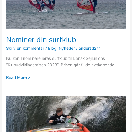
Nominer din surfklub
Skriv en kommentar
/
Blog
,
Nyheder
/
andersd241
Nu kan I nominere jeres surfklub til Dansk Sejlunions
“Klubudviklingsprisen 2023”. Prisen går til de nyskabende…
Nominer
Read More »
din
surfklub