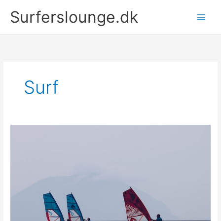
Gå
Surferslounge.dk
til
indholdet
Surf