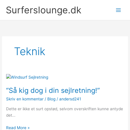
Gå
Surferslounge.dk
til
indholdet
Teknik
“Så kig dog i din sejlretning!”
Skriv en kommentar
/
Blog
/
andersd241
Dette er ikke et surt opstød, selvom overskriften kunne antyde
det…
“Så
Read More »