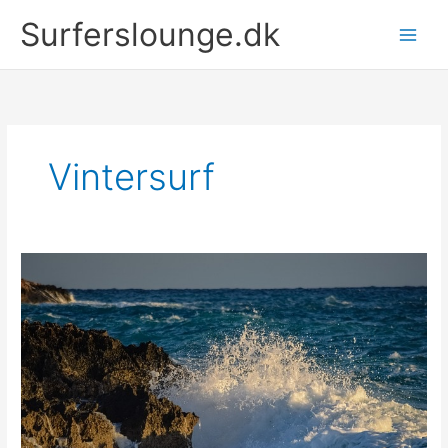
Gå
Surferslounge.dk
til
indholdet
Vintersurf