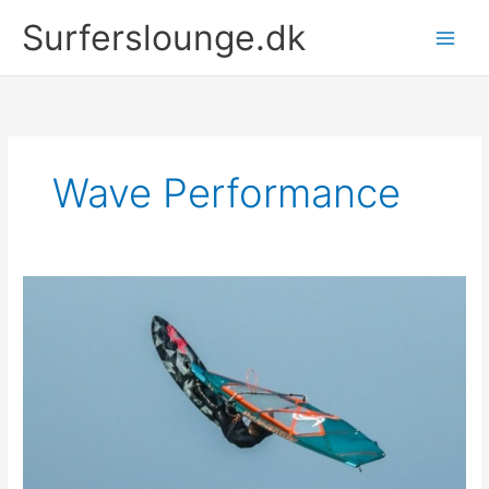
Gå
Surferslounge.dk
til
indholdet
Wave Performance