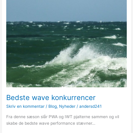
Bedste wave konkurrencer
Skriv en kommentar
/
Blog
,
Nyheder
/
andersd241
Fra denne sæson slår PWA og IWT pjalterne sammen og vil
skabe de bedste wave performance stævner…