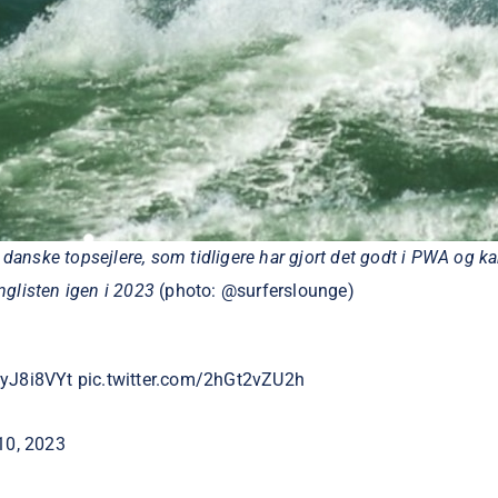
danske topsejlere, som tidligere har gjort det godt i PWA og ka
nglisten igen i 2023
(photo: @surferslounge)
zyJ8i8VYt
pic.twitter.com/2hGt2vZU2h
10, 2023