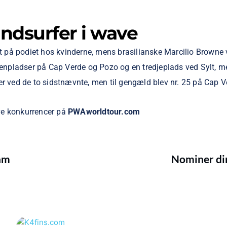
ndsurfer i wave
st på podiet hos kvinderne, mens brasilianske Marcilio Browne
pladser på Cap Verde og Pozo og en tredjeplads ved Sylt, me
r ved de to sidstnævnte, men til gengæld blev nr. 25 på Cap V
ve konkurrencer på
PWAworldtour.com
am
Nominer di