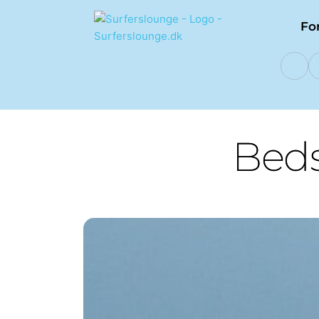
Fo
Beds