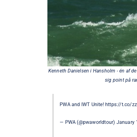
Kenneth Danielsen i Hansholm - én af de 
sig point på ra
PWA and IWT Unite!
https://t.co/z
— PWA (@pwaworldtour)
January 