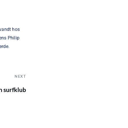
 vandt hos
ns Philip
erde.
NEXT
n surfklub