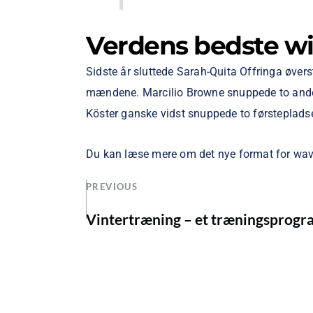
Verdens bedste wi
Sidste år sluttede Sarah-Quita Offringa øver
mændene. Marcilio Browne snuppede to anden
Köster ganske vidst snuppede to førstepladse
Du kan læse mere om det nye format for wa
PREVIOUS
Vintertræning – et træningsprogr