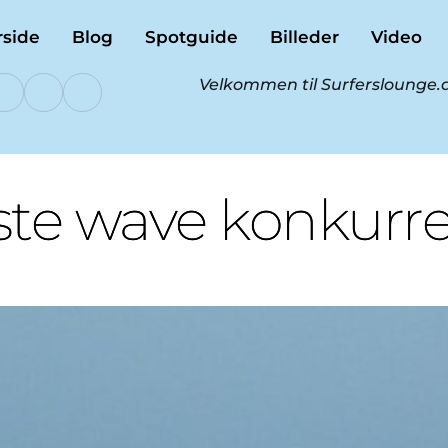
rside
Blog
Spotguide
Billeder
Video
Velkommen til Surferslounge.d
te wave konkurr