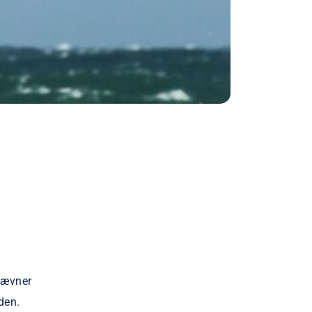
tævner
den.