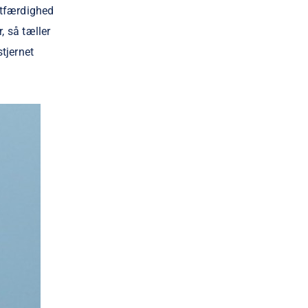
etfærdighed
, så tæller
tjernet