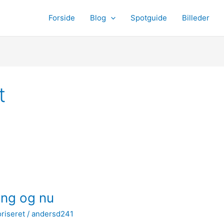
Forside
Blog
Spotguide
Billeder
t
ang og nu
riseret
/
andersd241