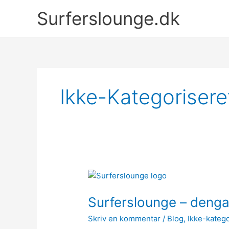
Gå
Surferslounge.dk
til
indholdet
Ikke-Kategorisere
Surferslounge – deng
Skriv en kommentar
/
Blog
,
Ikke-katego