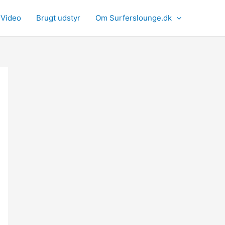
Video
Brugt udstyr
Om Surferslounge.dk