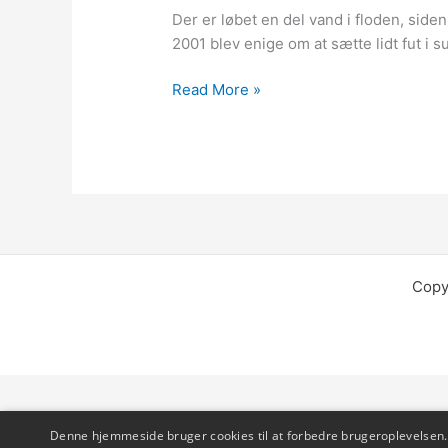
Der er løbet en del vand i floden, sid
2001 blev enige om at sætte lidt fut i
Surferslounge
Read More »
–
dengang
og
nu
Copy
Denne hjemmeside bruger cookies til at forbedre brugeroplevelsen. 