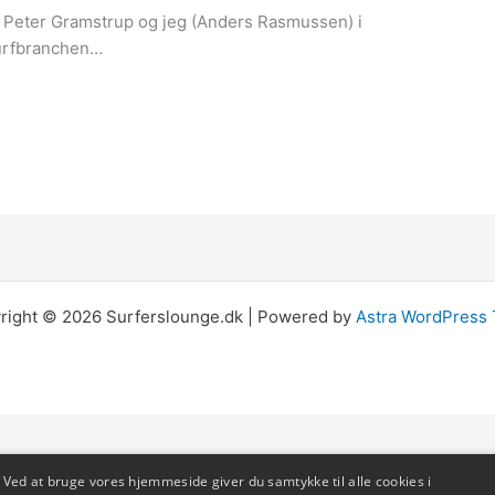
en Peter Gramstrup og jeg (Anders Rasmussen) i
 surfbranchen…
right © 2026 Surferslounge.dk | Powered by
Astra WordPress
Ved at bruge vores hjemmeside giver du samtykke til alle cookies i