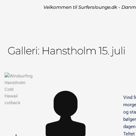
Velkommen til Surferslounge.dk - Danmar
Galleri: Hanstholm 15. juli
Vind f
morge
og sta
bølger
dagen 
Teltet