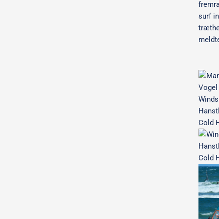
fremr
surf in
træth
meldte