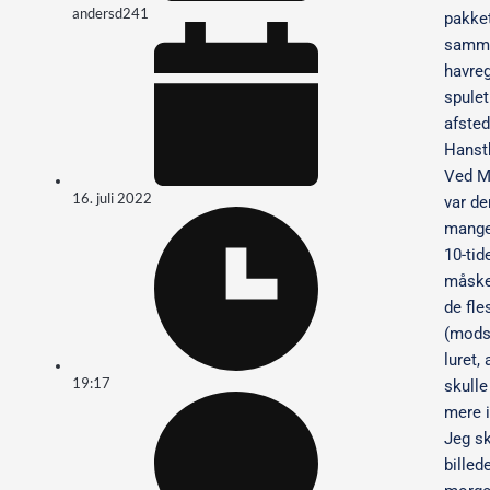
andersd241
pakke
samm
havre
spulet
afsted 
Hanst
Ved M
16. juli 2022
var de
mange
10-tid
måske
de fle
(mods
luret,
19:17
skulle
mere i
Jeg s
billed