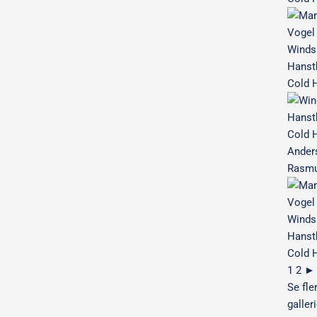
1
2
►
Se fle
galler