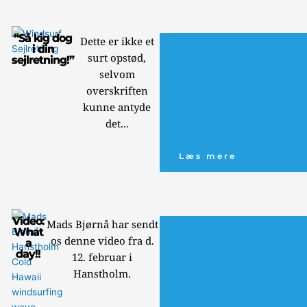
“Så kig dog
Dette er ikke et
i din
surt opstød,
sejlretning!”
selvom
overskriften
kunne antyde
det...
Læs mere
Video:
Mads Bjørnå har sendt
What
os denne video fra d.
a
day!!
12. februar i
Hanstholm.