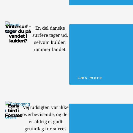
Vintersurf –
En del danske
tager du på
surfere tager ud,
vandet i
kulden?
selvom kulden
rammer landet.
Læs mere
Early
Vejrudsigten var ikke
bird i
overbevisende, og det
Fornæs
er aldrig et godt
grundlag for succes