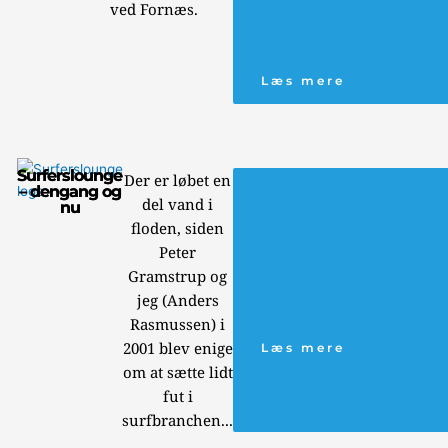
ved Fornæs.
Læs mere
Surferslounge
Der er løbet en
– dengang og
del vand i
nu
floden, siden
Peter
Gramstrup og
jeg (Anders
Rasmussen) i
2001 blev enige
Læs mere
om at sætte lidt
fut i
surfbranchen...