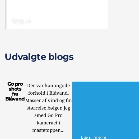
Udvalgte blogs
Go pro
Der var kanongode
shots
forhold i Blåvand.
fra
Blåvand
Masser af vind og fin
størrelse bølger. Jeg
smed Go Pro
kameraet i
mastetoppen...
Læs mere