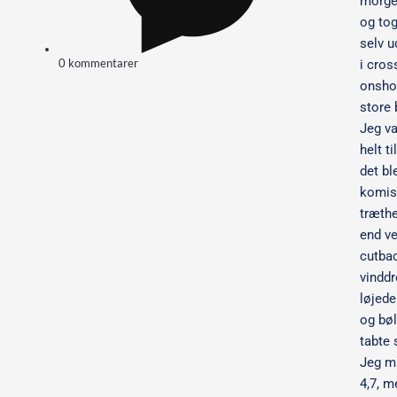
morge
og tog
selv u
0 kommentarer
i cros
onsho
store 
Jeg va
helt ti
det ble
komis
træthe
end v
cutba
vinddr
løjede
og bø
tabte 
Jeg må
4,7, m