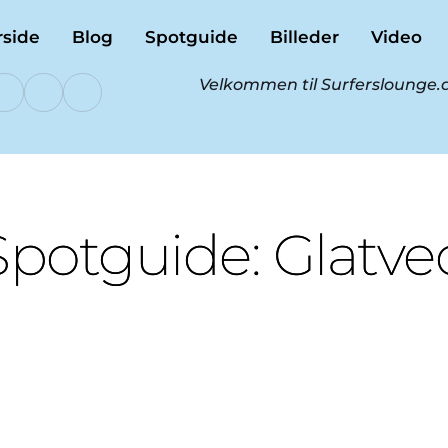
rside
Blog
Spotguide
Billeder
Video
Velkommen til Surferslounge.d
Spotguide: Glatve