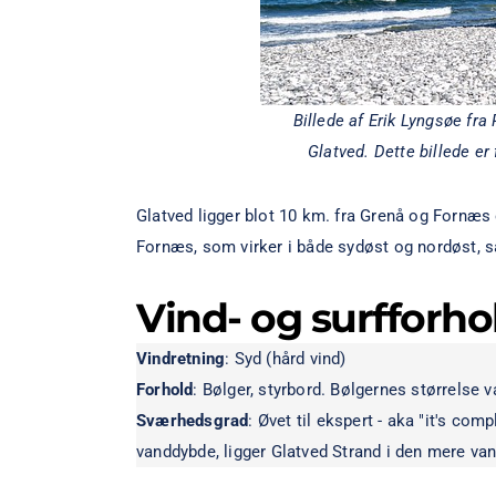
Billede af
Erik Lyngsøe
fra
Glatved. Dette billede er
Glatved ligger blot 10 km. fra Grenå og Fornæ
Fornæs, som virker i både sydøst og nordøst, så 
Vind- og surfforho
Vindretning
: Syd (hård vind)
Forhold
: Bølger, styrbord. Bølgernes størrelse v
Sværhedsgrad
: Øvet til ekspert - aka "it's com
vanddybde, ligger Glatved Strand i den mere va