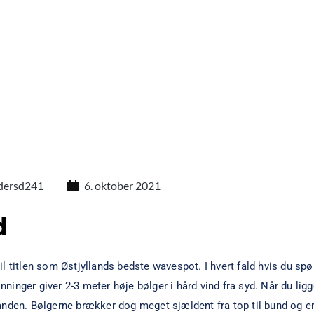
dersd241
6. oktober 2021
d
l titlen som Østjyllands bedste wavespot. I hvert fald hvis du spø
inger giver 2-3 meter høje bølger i hård vind fra syd. Når du ligg
anden. Bølgerne brækker dog meget sjældent fra top til bund og er