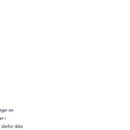
rger en
er i
 derfor ikke