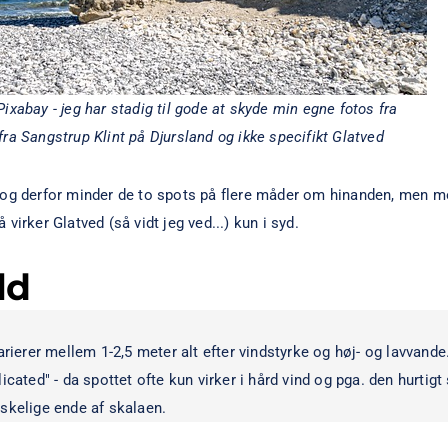
Pixabay
- jeg har stadig til gode at skyde min egne fotos fra
 fra Sangstrup Klint på Djursland og ikke specifikt Glatved
s og derfor minder de to spots på flere måder om hinanden, men 
virker Glatved (så vidt jeg ved...) kun i syd.
ld
arierer mellem 1-2,5 meter alt efter vindstyrke og høj- og lavvande
plicated" - da spottet ofte kun virker i hård vind og pga. den hurtigt
nskelige ende af skalaen.