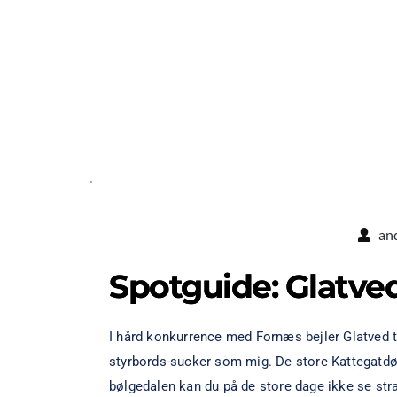
an
Spotguide: Glatve
I hård konkurrence med Fornæs bejler Glatved ti
styrbords-sucker som mig. De store Kattegatdønn
bølgedalen kan du på de store dage ikke se str