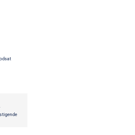
modsat
.
 stigende